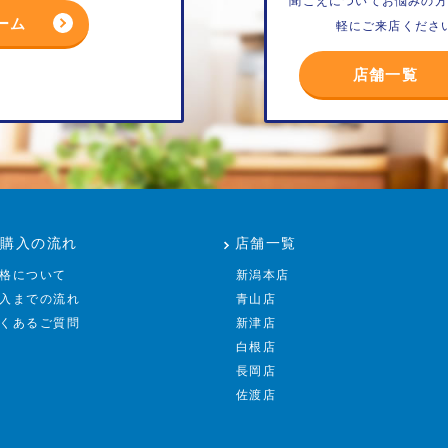
聞こえについてお悩みの方
ーム
軽にご来店くださ
店舗一覧
ご購入の流れ
店舗一覧
格について
新潟本店
入までの流れ
青山店
くあるご質問
新津店
白根店
長岡店
佐渡店