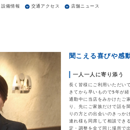
設備情報
交通アクセス
店舗ニュース
聞こえる喜びや感
一人一人に寄り添う
長く皆様にご利用いただい
きてから早いもので5年が
通勤中に当店をみかけたご
り、先にご家族だけで話を
りの方との出会いのきっか
連れ様も同席して相談でき
定・調整を全て同じ場所で