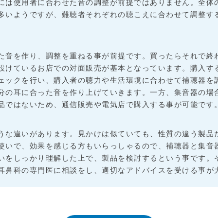
には使用者に合わせた音の調整が前提ではありません。全体の
多いようですが、難聴者それぞれの聴こえに合わせて調整す
」
た音を作り、調整を重ねる事が前提です。買ったらそれで終
設けているお店での対面販売が基本となっています。購入す
ェックを行い、購入者の聴力や生活環境に合わせて補聴器を
分の耳に合った音を作り上げていきます。一方、集音器の場
品ではないため、通信販売や電気店で購入する事が可能です
うな違いがあります。見かけは似ていても、性質の違う製品
使いで、効果を感じる方もいらっしゃるので、補聴器と集音
いをしっかり理解した上で、製品を検討するという事です。
耳鼻科の専門医に相談をし、適切なアドバイスを受ける事が