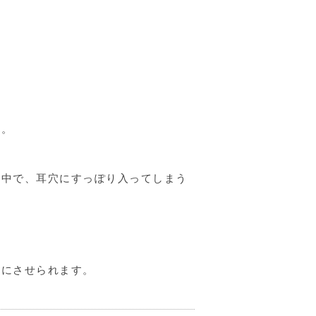
た。
。
用中で、耳穴にすっぽり入ってしまう
ちにさせられます。