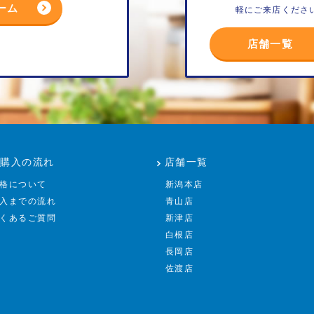
ーム
軽にご来店くださ
店舗一覧
ご購入の流れ
店舗一覧
格について
新潟本店
入までの流れ
青山店
くあるご質問
新津店
白根店
長岡店
佐渡店