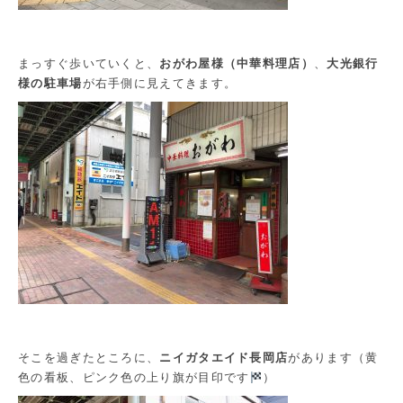
まっすぐ歩いていくと、
おがわ屋様（中華料理店）
、
大光銀行
様の駐車場
が右手側に見えてきます。
そこを過ぎたところに、
ニイガタエイド長岡店
があります（黄
色の看板、ピンク色の上り旗が目印です
）