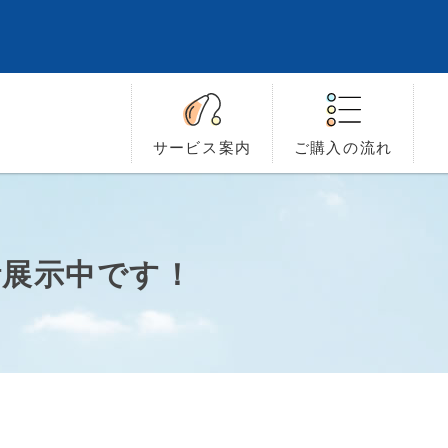
サービス
案内
ご購入の
流れ
計展示中です！