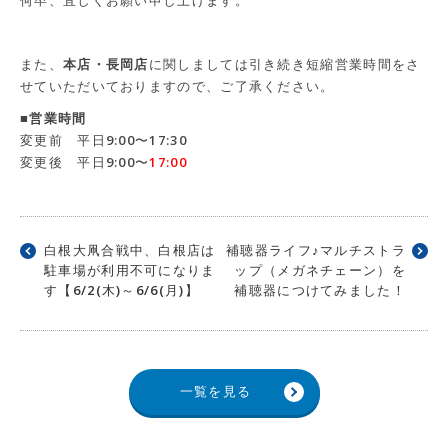
何卒、宜しくお願い申し上げます。
また、
本店・長岡店
に関しましては引き続き短縮営業時間をさ
せていただいておりますので、ご了承ください。
■営業時間
変更前 平日9:00〜
17:30
変更後 平日9:00〜
17:00
白根大凧合戦中、白根店は
補聴器ライフ♪マルチストラ
駐車場が利用不可になりま
ップ（メガネチェーン）を
す【6/2(木)～6/6(月)】
補聴器につけてみました！
一覧を見る