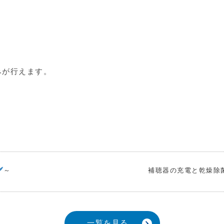
みが行えます。
～
補聴器の充電と乾燥除
一覧を見る