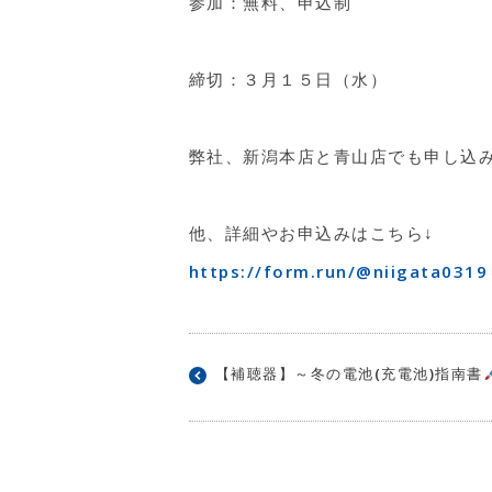
参加：無料、申込制
締切：３月１５日（水）
弊社、新潟本店と青山店でも申し込
他、詳細やお申込みはこちら↓
https://form.run/@niigata0319
【補聴器】～冬の電池(充電池)指南書