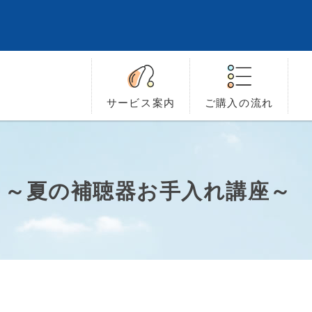
サービス
案内
ご購入の
流れ
！～夏の補聴器お手入れ講座～