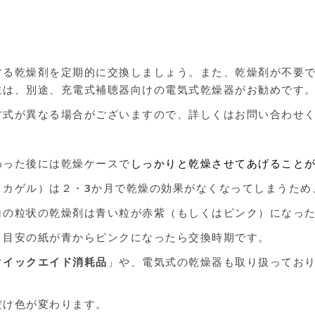
する乾燥剤を定期的に交換しましょう。また、乾燥剤が不要
には、別途、充電式補聴器向けの電気式乾燥器がお勧めです
方式が異なる場合がございますので、詳しくはお問い合わせ
わった後には乾燥ケースで
しっかりと乾燥させてあげること
リカゲル）は２・3か月で乾燥の効果がなくなってしまうため
白の粒状の乾燥剤は青い粒が赤紫（もしくはピンク）になっ
：目安の紙が青からピンクになったら交換時期です。
クイックエイド消耗品
」や、電気式の乾燥器も取り扱ってお
だけ色が変わります。