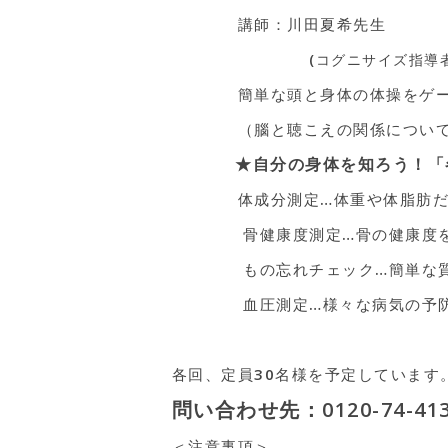
講師：川田夏希先生
(コグニサイズ指導者 国立長寿医療
簡単な頭と身体の体操をゲーム
（腦と聴こえの関係について
★自分の身体を知ろう！「
体成分測定…体重や体脂肪だけで
骨健康度測定…骨の健康度をA
もの忘れチェック…簡単な質問
血圧測定…様々な病気の予防の
各回、定員30名様を予定していま
問い合わせ先：0120-74-413
＜注意事項＞