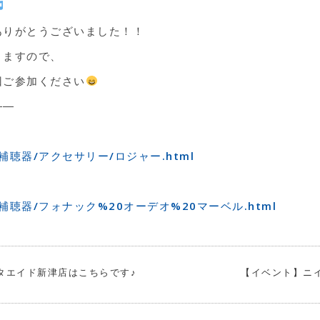
ありがとうございました！！
りますので、
回ご参加ください
――
p/ja/補聴器/アクセサリー/ロジャー.html
jp/ja/補聴器/フォナック%20オーデオ%20マーベル.html
タエイド新津店はこちらです♪
【イベント】ニ