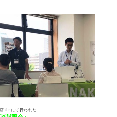
本店２Fにて行われた
聴器試聴会」