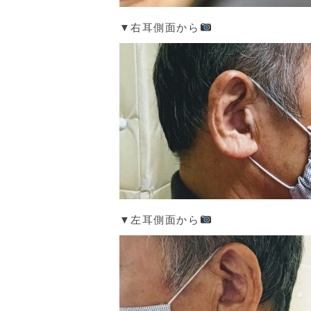
▼右耳側面から
▼左耳側面から