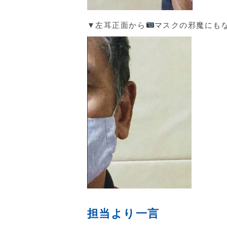
▼左耳正面から
マスクの邪魔にも
担当より一言