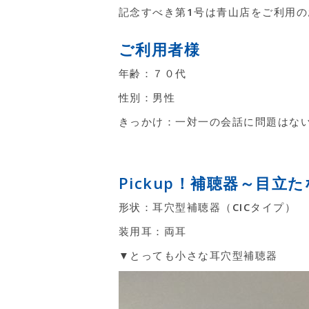
記念すべき第1号は青山店をご利用
ご利用者様
年齢：７０代
性別：男性
きっかけ：一対一の会話に問題はな
Pickup！補聴器～目立
形状：耳穴型補聴器（CICタイプ）
装用耳：両耳
▼とっても小さな耳穴型補聴器