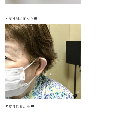
▼左耳斜め前から
▼右耳側面から