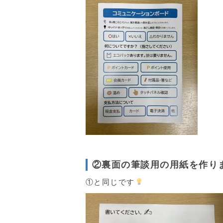
②裏面の筆談用の用紙を作り
①と同じです