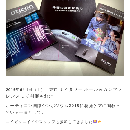
ＪＰタワー
ホール＆カンファ
2019年6月1日（土）に
東京
レンス
にて開催された
オーティコン国際シンポジウム
2019
に
聴覚ケアに関わっ
ている一員として、
ニイガタエイドのスタッフも参加してきました