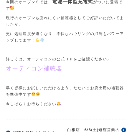
電池一体型充電式
今回のオープンＳでは、
がついに登場で
す
現行のオープンも疲れにくい補聴器としてご好評いただいてま
したが、
更に処理速度が速くなり、不快なハウリングの抑制もパワーア
ップしてます！
詳しくは、オーティコンの公式ＨＰをご確認ください♪
オーティコン補聴器
早く皆様にお試しいただけるよう、ただいまお貸出用の補聴器
を準備中です
今しばらくお待ちください
白根店 6/8(土)短縮営業の