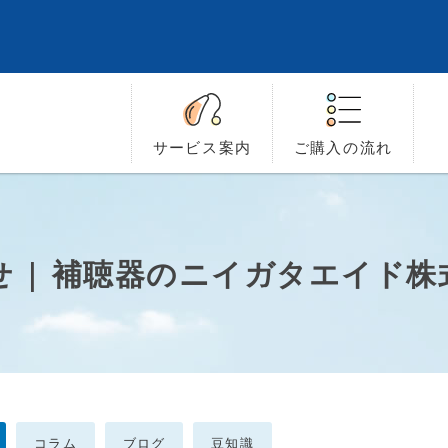
サービス
案内
ご購入の
流れ
せ | 補聴器のニイガタエイド
コラム
ブログ
豆知識