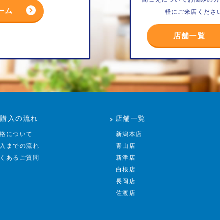
ーム
軽にご来店くださ
店舗一覧
ご購入の流れ
店舗一覧
格について
新潟本店
入までの流れ
青山店
くあるご質問
新津店
白根店
長岡店
佐渡店