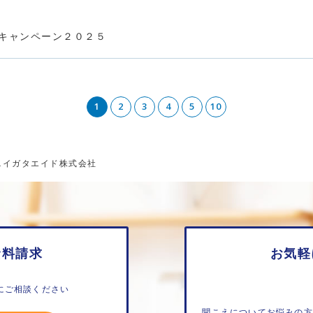
トキャンペーン２０２５
1
2
3
4
5
10
のニイガタエイド株式会社
資料請求
お気軽
にご相談ください
聞こえについてお悩みの方